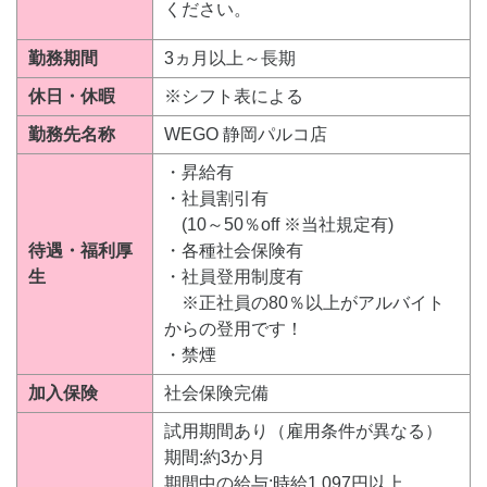
ください。
勤務期間
3ヵ月以上～長期
休日・休暇
※シフト表による
勤務先名称
WEGO 静岡パルコ店
・昇給有
・社員割引有
(10～50％off ※当社規定有)
待遇・福利厚
・各種社会保険有
生
・社員登用制度有
※正社員の80％以上がアルバイト
からの登用です！
・禁煙
加入保険
社会保険完備
試用期間あり（雇用条件が異なる）
期間:約3か月
期間中の給与:時給1,097円以上