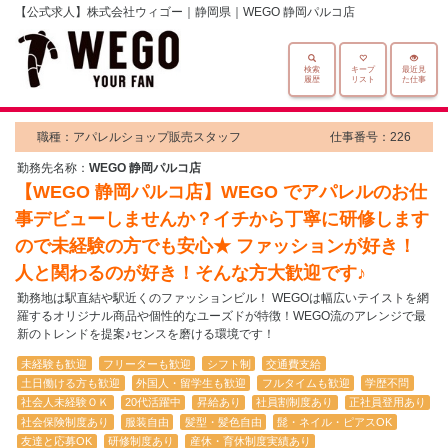
【公式求人】株式会社ウィゴー｜静岡県｜WEGO 静岡パルコ店
検索
キープ
最近見
履歴
リスト
た仕事
職種：アパレルショップ販売スタッフ
仕事番号：226
勤務先名称：
WEGO 静岡パルコ店
【WEGO 静岡パルコ店】WEGO でアパレルのお仕
事デビューしませんか？イチから丁寧に研修します
ので未経験の方でも安心★ ファッションが好き！
人と関わるのが好き！そんな方大歓迎です♪
勤務地は駅直結や駅近くのファッションビル！ WEGOは幅広いテイストを網
羅するオリジナル商品や個性的なユーズドが特徴！WEGO流のアレンジで最
新のトレンドを提案♪センスを磨ける環境です！
未経験も歓迎
フリーターも歓迎
シフト制
交通費支給
土日働ける方も歓迎
外国人・留学生も歓迎
フルタイムも歓迎
学歴不問
社会人未経験ＯＫ
20代活躍中
昇給あり
社員割制度あり
正社員登用あり
社会保険制度あり
服装自由
髪型・髪色自由
髭・ネイル・ピアスOK
友達と応募OK
研修制度あり
産休・育休制度実績あり